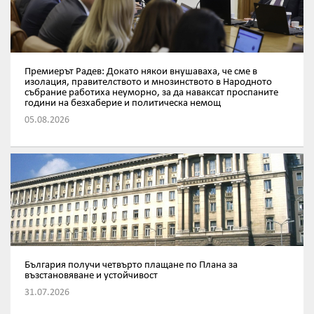
Премиерът Радев: Докато някои внушаваха, че сме в
изолация, правителството и мнозинството в Народното
събрание работиха неуморно, за да наваксат проспаните
години на безхаберие и политическа немощ
05.08.2026
България получи четвърто плащане по Плана за
възстановяване и устойчивост
31.07.2026