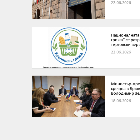
22.06.2026
Националната
грижа“ се разр
търговски вер
22.06.2026
Министър-пред
срещна в Брюк
Володимир Зе
18.06.2026