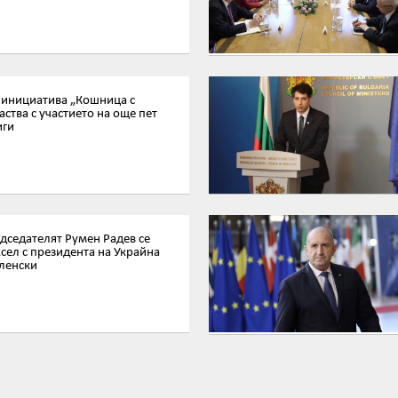
 инициатива „Кошница с
аства с участието на още пет
иги
седателят Румен Радев се
сел с президента на Украйна
ленски