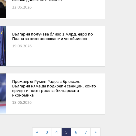
висока добавена стойност
22.06.2026
България получава близо 1 млрд. евро по
Плана за възстановяване и устойчивост
19.06.2026
Премиерът Румен Радев в Брюксел:
България няма да подкрепи санкции, които
вредят и носят риск за българската
икономика
18.06.2026
«
3
4
5
6
7
»