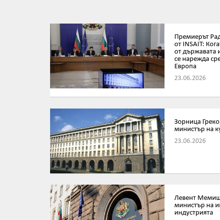
Премиерът Рад
от INSAIT: Ког
от държавата 
се нарежда ср
Европа
23.06.2026
Зорница Греков
министър на к
23.06.2026
Левент Мемиш 
министър на и
индустрията