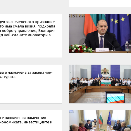
ев за спечеленото признание
ато има смела визия, подкрепа
и добро управление, България
ед най-силните иноватори в
а е назначена за заместник-
ултурата
е назначен за заместник-
кономиката, инвестициите и