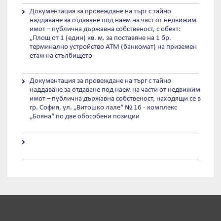
Документация за провеждане на търг с тайно
наддаване за отдаване под наем на част от недвижим
имот – публична държавна собственост, с обект:
„Площ от 1 (един) кв. м. за поставяне на 1 бр.
терминално устройство АТМ (банкомат) на приземен
етаж на стълбището
Документация за провеждане на търг с тайно
наддаване за отдаване под наем на части от недвижим
имот – публична държавна собственост, находящи се в
гр. София, ул. „Витошко лале“ № 16 - комплекс
„Бояна“ по две обособени позиции