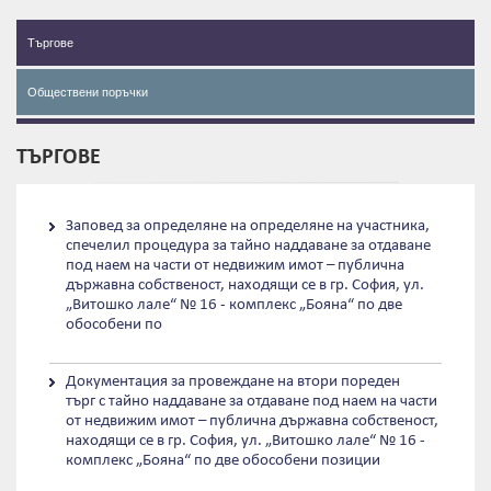
Търгове
Обществени поръчки
ТЪРГОВЕ
Заповед за определяне на определяне на участника,
спечелил процедура за тайно наддаване за отдаване
под наем на части от недвижим имот – публична
държавна собственост, находящи се в гр. София, ул.
„Витошко лале“ № 16 - комплекс „Бояна“ по две
обособени по
Документация за провеждане на втори пореден
търг с тайно наддаване за отдаване под наем на части
от недвижим имот – публична държавна собственост,
находящи се в гр. София, ул. „Витошко лале“ № 16 -
комплекс „Бояна“ по две обособени позиции