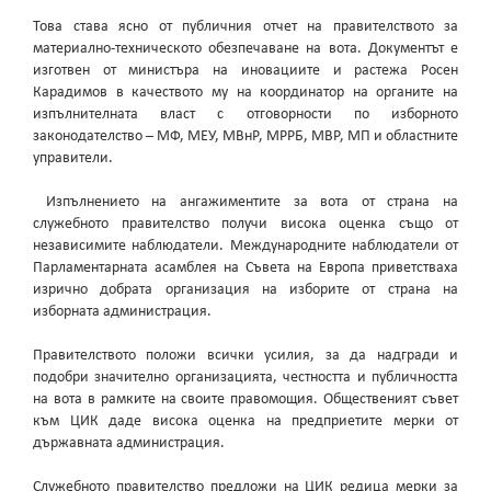
Това става ясно от публичния отчет на правителството за
материално-техническото обезпечаване на вота. Документът е
изготвен от министъра на иновациите и растежа Росен
Карадимов в качеството му на координатор на органите на
изпълнителната власт с отговорности по изборното
законодателство – МФ, МЕУ, МВнР, МРРБ, МВР, МП и областните
управители.
Изпълнението на ангажиментите за вота от страна на
служебното правителство получи висока оценка също от
независимите наблюдатели. Международните наблюдатели от
Парламентарната асамблея на Съвета на Европа приветстваха
изрично добрата организация на изборите от страна на
изборната администрация.
Правителството положи всички усилия, за да надгради и
подобри значително организацията, честността и публичността
на вота в рамките на своите правомощия. Общественият съвет
към ЦИК даде висока оценка на предприетите мерки от
държавната администрация.
Служебното правителство предложи на ЦИК редица мерки за