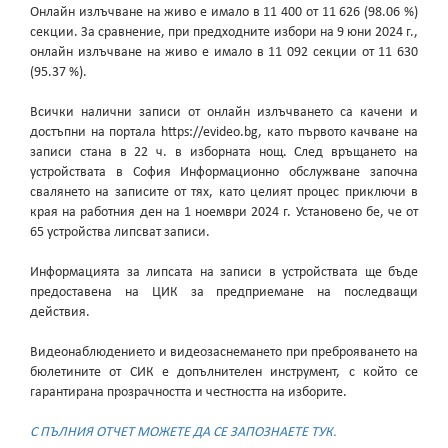
Онлайн излъчване на живо е имало в 11 400 от 11 626 (98.06 %)
секции. За сравнение, при предходните избори на 9 юни 2024 г.,
онлайн излъчване на живо е имало в 11 092 секции от 11 630
(95.37 %).
Всички налични записи от онлайн излъчването са качени и
достъпни на портала https://evideo.bg, като първото качване на
записи стана в 22 ч. в изборната нощ. След връщането на
устройствата в София Информационно обслужване започна
свалянето на записите от тях, като целият процес приключи в
края на работния ден на 1 ноември 2024 г. Установено бе, че от
65 устройства липсват записи.
Информацията за липсата на записи в устройствата ще бъде
предоставена на ЦИК за предприемане на последващи
действия.
Видеонаблюдението и видеозаснемането при преброяването на
бюлетините от СИК е допълнителен инструмент, с който се
гарантирана прозрачността и честността на изборите.
С ПЪЛНИЯ ОТЧЕТ МОЖЕТЕ ДА СЕ ЗАПОЗНАЕТЕ ТУК
.