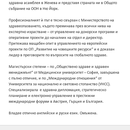
здравна асамблея в Женева и представя страната ни в Общото
събрание на ООН в Ню Йорк.
Професионалният ѝ път е тясно свързан с Министерството на
здравеопазването, където преминава през всички нива на
експертно израстване – от управление на донорски програми и
оперативни проекти до началник на отдел и директор.
Притежава мащабен опит в управлението на европейски
проекти по ОП „Развитие на човешките ресурси“ и е доказан
лидер в преговорите по въпросите на глобалното здраве.
Магистърски степени – по „Обществено здраве и здравен
мениджмънт“ от Медицински университет – София, завършена
с пълно отличие, и по „Международни отношения“ от
Университета за национално и световно стопанство (УНСС).
Специализирала е здравна дипломация, стратегическо
планиране и електронно управление в престижни
международни форуми в Австрия, Гърция и България.
Владее отлично английски и руски език. Омъжена.