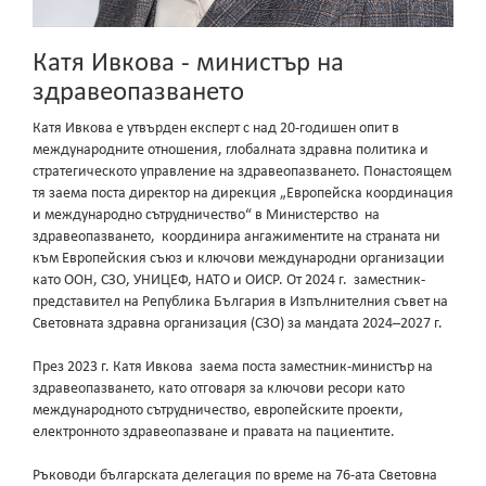
Катя Ивкова - министър на
здравеопазването
Катя Ивкова е утвърден експерт с над 20-годишен опит в
международните отношения, глобалната здравна политика и
стратегическото управление на здравеопазването. Понастоящем
тя заема поста директор на дирекция „Европейска координация
и международно сътрудничество“ в Министерство на
здравеопазването, координира ангажиментите на страната ни
към Европейския съюз и ключови международни организации
като ООН, СЗО, УНИЦЕФ, НАТО и ОИСР. От 2024 г. заместник-
представител на Република България в Изпълнителния съвет на
Световната здравна организация (СЗО) за мандата 2024–2027 г.
През 2023 г. Катя Ивкова заема поста заместник-министър на
здравеопазването, като отговаря за ключови ресори като
международното сътрудничество, европейските проекти,
електронното здравеопазване и правата на пациентите.
Ръководи българската делегация по време на 76-ата Световна